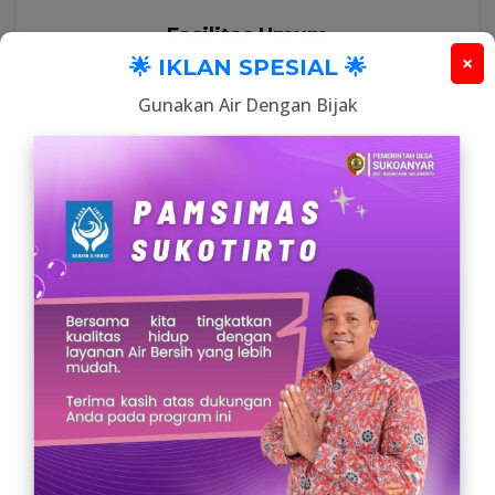
Fasilitas Umum
×
🌟 IKLAN SPESIAL 🌟
Masjid, Mushola, dan Makam
Gunakan Air Dengan Bijak
Galeri
All
App
Card
Web