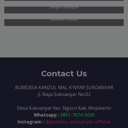
Survey
Petugas Lapangan
Keputusan Akhir
Diterima / Ditolak
Contact Us
BUMDESA KANZUL MAL K'NYAR SUKOANYAR
Jl. Raya Sukoanyar No.02
Desa Sukoanyar Kec. Ngoro Kab. Mojokerto
Whatsapp :
0851-7674-5030
Instagram :
@pemdes_sukoanyar.official