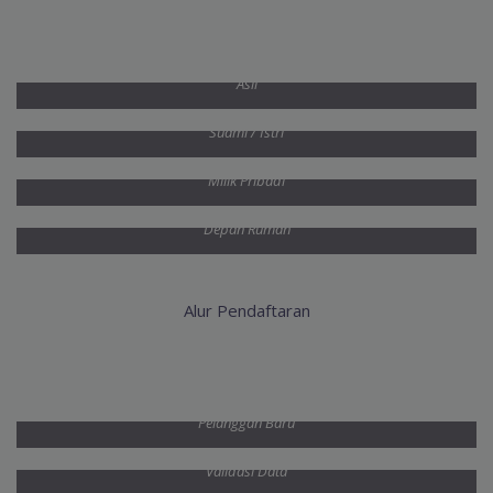
Foto Kartu Keluarga
Asli
Foto e-KTP
Suami / Istri
Foto Meteran Listrik
Milik Pribadi
Foto Rumah
Depan Rumah
Alur Pendaftaran
Pendaftaran
Pelanggan Baru
Data Diterima Admin
Validasi Data